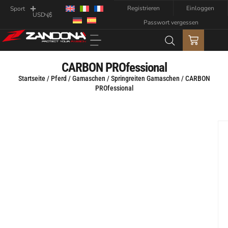
Registrieren
Einloggen
Sport
Passwort vergessen
CARBON PROfessional
Startseite
/
Pferd
/
Gamaschen
/
Springreiten Gamaschen
/ CARBON
PROfessional