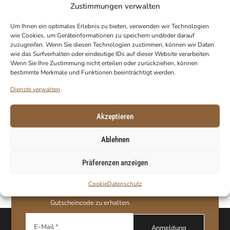
Zustimmungen verwalten
Um Ihnen ein optimales Erlebnis zu bieten, verwenden wir Technologien
wie Cookies, um Geräteinformationen zu speichern und/oder darauf
zuzugreifen. Wenn Sie diesen Technologien zustimmen, können wir Daten
wie das Surfverhalten oder eindeutige IDs auf dieser Website verarbeiten.
Wenn Sie Ihre Zustimmung nicht erteilen oder zurückziehen, können
bestimmte Merkmale und Funktionen beeinträchtigt werden.
Dienste verwalten
Akzeptieren
Ablehnen
Präferenzen anzeigen
ERHALTEN SIE 10 % RABATT AUF IHRE
ERSTE BESTELLUNG!
Cookie
Datenschutz
Abonnieren Sie unseren Newsletter, um Ihren
Gutscheincode zu erhalten.
E-Mail