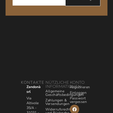
KONTAKTE
NÜTZLICHE
KONTO
INFORMATIONEN
Zandonà
Registrieren
Allgemeine
srl
Einloggen
Geschäftsbedingungen
Via
Passwort
Zahlungen &
vergessen
Altivole
Versendungen
35/A -
Widerrufsrecht
31031 -
und Rückgabe