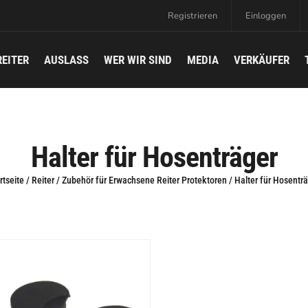
Registrieren
Einloggen
REITER
AUSLASS
WER WIR SIND
MEDIA
VERKÄUFER
Halter für Hosenträger
rtseite
/
Reiter
/
Zubehör für Erwachsene Reiter Protektoren
/ Halter für Hosentr