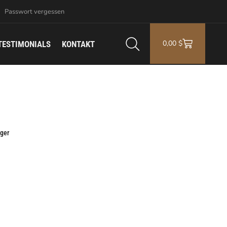
Passwort vergessen
0,00
$
TESTIMONIALS
KONTAKT
äger