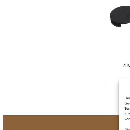
SUS
Um 
Ger
Tec
die
kön
Die