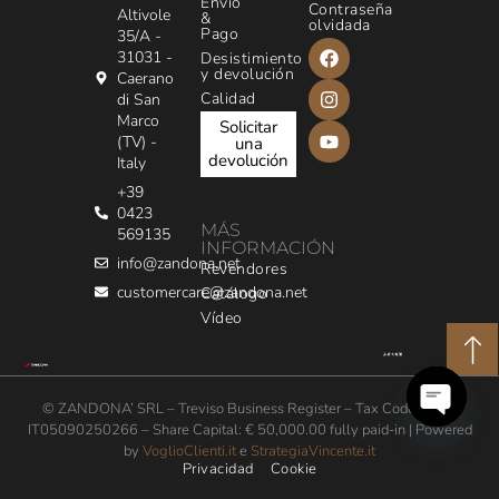
Envío
Contraseña
Altivole
&
olvidada
Pago
35/A -
31031 -
Desistimiento
y devolución
Caerano
Calidad
di San
Marco
Solicitar
(TV) -
una
devolución
Italy
+39
0423
MÁS
569135
INFORMACIÓN
info@zandona.net
Revendores
customercare@zandona.net
Catálogo
Vídeo
© ZANDONA’ SRL – Treviso Business Register – Tax Code / VAT:
IT05090250266 – Share Capital: € 50,000.00 fully paid-in | Powered
Open
by
VoglioClienti.it
e
StrategiaVincente.it
chaty
Privacidad
Cookie