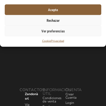
Suscríbase a nuestro boletín para recibir su
código de descuento.
Acepte
E-Mail
Rechazar
Ver preferencias
Cookie
Privacidad
CONTACTOS
INFORMACIÓN
CUENTA
ÚTIL
Zandonà
Crear
Cuenta
Condiciones
srl
de venta
Login
Via