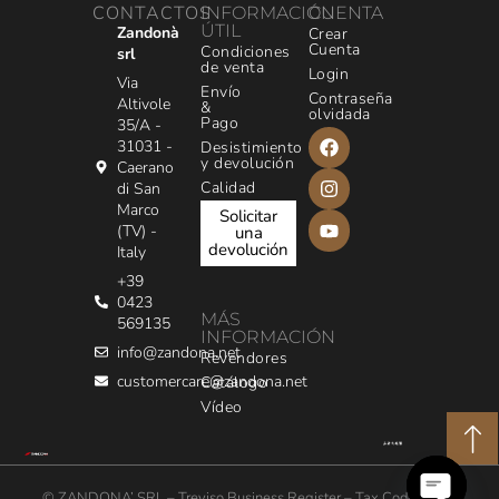
CONTACTOS
INFORMACIÓN
CUENTA
ÚTIL
Zandonà
Crear
Cuenta
Condiciones
srl
de venta
Login
Via
Envío
Contraseña
Altivole
&
olvidada
Pago
35/A -
31031 -
Desistimiento
y devolución
Caerano
Calidad
di San
Marco
Solicitar
(TV) -
una
devolución
Italy
+39
0423
MÁS
569135
INFORMACIÓN
info@zandona.net
Revendores
customercare@zandona.net
Catálogo
Vídeo
© ZANDONA’ SRL – Treviso Business Register – Tax Code / VAT: