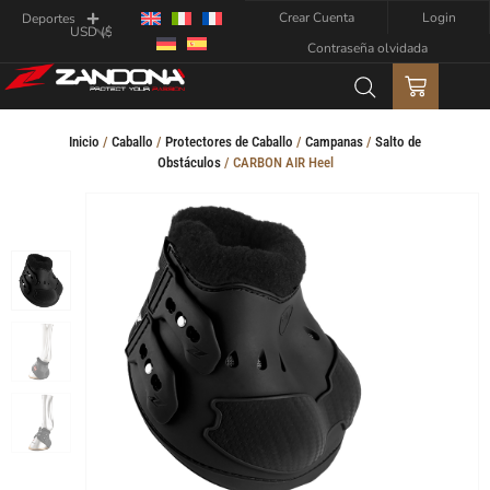
Crear Cuenta
Login
Deportes
Contraseña olvidada
Inicio
/
Caballo
/
Protectores de Caballo
/
Campanas
/
Salto de
Obstáculos
/ CARBON AIR Heel