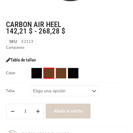
CARBON AIR HEEL
142,21
$
-
268,28
$
SKU
E2113
Campanas
Tabla de tallas
Color
Talla
Añadir al carrito