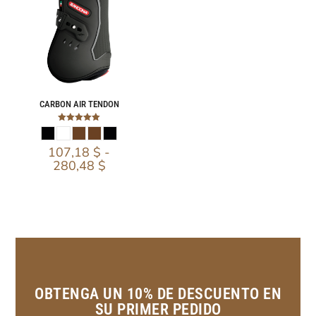
CARBON AIR TENDON
Valorado
con
5.00
107,18
$
-
de 5
280,48
$
OBTENGA UN 10% DE DESCUENTO EN
SU PRIMER PEDIDO