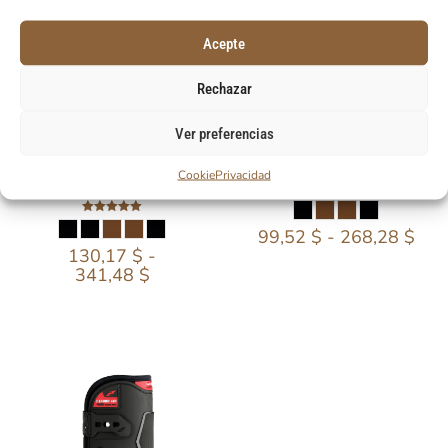
Acepte
Rechazar
Ver preferencias
CARBON AIR SENSITIVE+
CARBON AIR STRAP HEEL
Cookie
Privacidad
TENDON
Valorado
con
Valorado
5.00
99,52
$
-
268,28
$
con
de 5
5.00
130,17
$
-
de 5
341,48
$