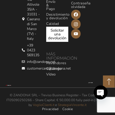
Envío
Contraseña
Altivole
&
olvidada
Pago
35/A -
31031 -
Desistimiento
y devolución
Caerano
Calidad
di San
Marco
Solicitar
(TV) -
una
devolución
Italy
+39
0423
MÁS
569135
INFORMACIÓN
info@zandona.net
Revendores
customercare@zandona.net
Catálogo
Vídeo
© ZANDONA’ SRL – Treviso Business Register – Tax Code / VAT:
IT05090250266 – Share Capital: € 50,000.00 fully paid-in | Powered
Open
by
VoglioClienti.it
e
StrategiaVincente.it
chaty
Privacidad
Cookie