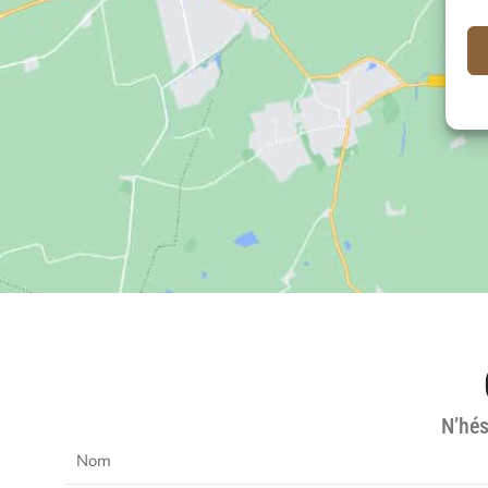
N’hés