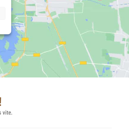
!
 vite.