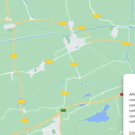
Afi
coo
con
com
con
cer
Gér