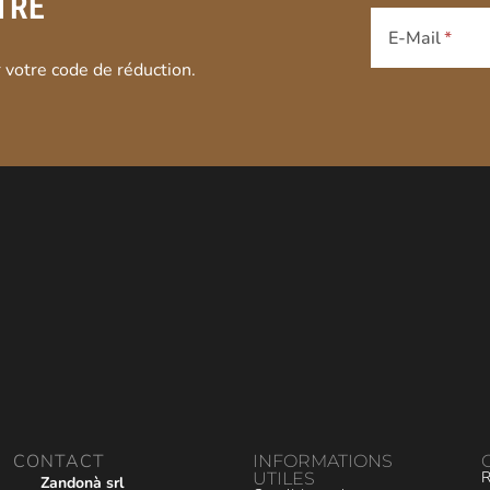
TRE
E-Mail
 votre code de réduction.
CONTACT
INFORMATIONS
R
UTILES
Zandonà srl