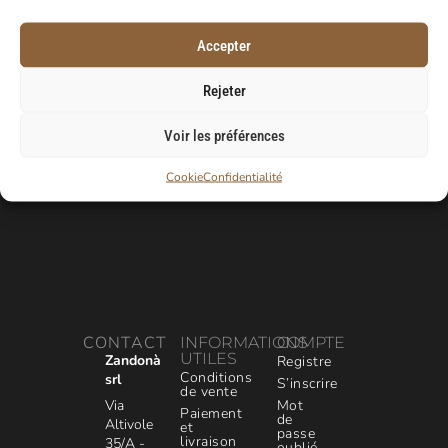
recevoir votre code de réduction.
Accepter
E-Mail
Rejeter
Voir les préférences
Cookie
Confidentialité
CONTACT
INFORMATIONS
COMPTE
UTILES
Zandonà
Registre
Conditions
srl
S’inscrire
de vente
Via
Mot
Paiement
de
Altivole
et
passe
livraison
35/A -
oublié