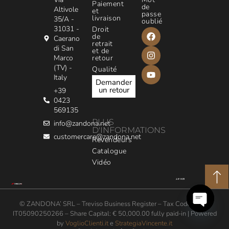
Paiement
de
Altivole
et
passe
livraison
35/A -
oublié
31031 -
Droit
de
Caerano
retrait
di San
et de
Marco
retour
(TV) -
Qualité
Italy
Demander
un retour
+39
0423
569135
PLUS
info@zandona.net
D'INFORMATIONS
customercare@zandona.net
Revendeurs
Catalogue
Vidéo
© ZANDONA’ SRL – Treviso Business Register – Tax Code / VAT:
IT05090250266 – Share Capital: € 50,000.00 fully paid-in | Powered
Open
by
VoglioClienti.it
e
StrategiaVincente.it
chaty