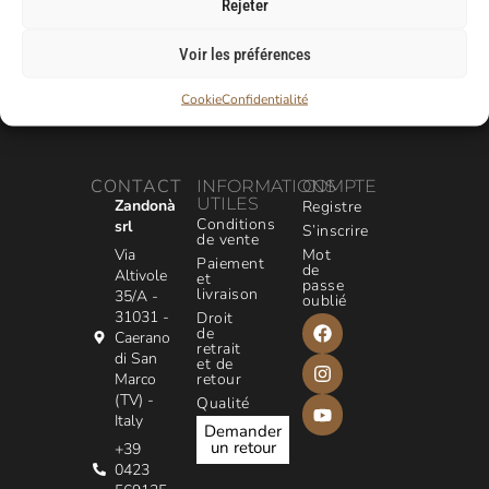
Rejeter
Voir les préférences
Cookie
Confidentialité
CONTACT
INFORMATIONS
COMPTE
UTILES
Zandonà
Registre
Conditions
srl
S’inscrire
de vente
Via
Mot
Paiement
de
Altivole
et
passe
livraison
35/A -
oublié
31031 -
Droit
de
Caerano
retrait
di San
et de
Marco
retour
(TV) -
Qualité
Italy
Demander
un retour
+39
0423