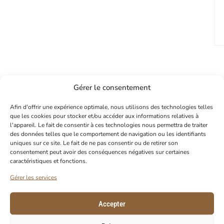
Gérer le consentement
Afin d'offrir une expérience optimale, nous utilisons des technologies telles
PROFITEZ DE -10% SUR VOTRE
que les cookies pour stocker et/ou accéder aux informations relatives à
PREMIÈRE COMMANDE
l'appareil. Le fait de consentir à ces technologies nous permettra de traiter
des données telles que le comportement de navigation ou les identifiants
Abonnez-vous à notre newsletter pour
uniques sur ce site. Le fait de ne pas consentir ou de retirer son
recevoir votre code de réduction.
consentement peut avoir des conséquences négatives sur certaines
caractéristiques et fonctions.
E-Mail
Gérer les services
Accepter