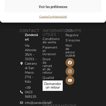
Voir les préférences
Cookie
Confidentialité
CONTACT
INFORMATIONS
COMPTE
UTILES
Zandonà
Registre
Conditions
srl
S’inscrire
de vente
Via
Mot
Paiement
de
Altivole
et
passe
livraison
35/A -
oublié
31031 -
Droit
de
Caerano
retrait
di San
et de
Marco
retour
(TV) -
Qualité
Italy
Demander
un retour
+39
0423
569135
PLUS
info@zandona.net
D'INFORMATIONS