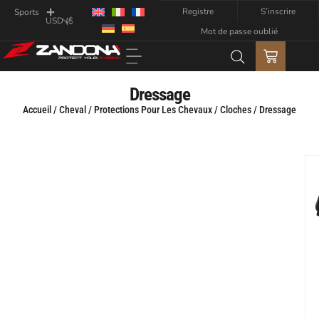
Registre
S’inscrire
Sports
Mot de passe oublié
Dressage
Accueil
/
Cheval
/
Protections Pour Les Chevaux
/
Cloches
/ Dressage