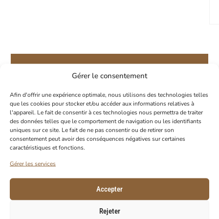
Gérer le consentement
PROFITEZ DE -10% SUR VOTRE
Afin d'offrir une expérience optimale, nous utilisons des technologies telles
PREMIÈRE COMMANDE
que les cookies pour stocker et/ou accéder aux informations relatives à
l'appareil. Le fait de consentir à ces technologies nous permettra de traiter
Abonnez-vous à notre newsletter pour
des données telles que le comportement de navigation ou les identifiants
recevoir votre code de réduction.
uniques sur ce site. Le fait de ne pas consentir ou de retirer son
consentement peut avoir des conséquences négatives sur certaines
E-Mail
caractéristiques et fonctions.
Gérer les services
Accepter
Rejeter