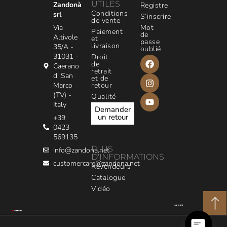
UTILES
Zandonà
Registre
Conditions
srl
S’inscrire
de vente
Via
Mot
Paiement
de
Altivole
et
passe
livraison
35/A -
oublié
31031 -
Droit
de
Caerano
retrait
di San
et de
Marco
retour
(TV) -
Qualité
Italy
Demander
un retour
+39
0423
569135
PLUS
info@zandona.net
D'INFORMATIONS
customercare@zandona.net
Revendeurs
Catalogue
Vidéo