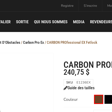
Registre
S’inscrire
Mot
ALIER
SORTIE
QUI NOUS SOMMES
MEDIA
REVENDEUR
t D'Obstacles
/
Carbon Pro Ex
/ CARBON PROfessional EX Fetlock
CARBON PRO
240,75
$
SKU
E1236EX
Guide des tailles
Couleur