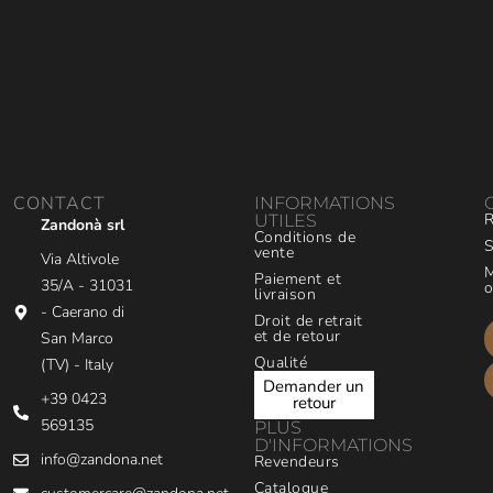
CONTACT
INFORMATIONS
R
UTILES
Zandonà srl
Conditions de
S
vente
Via Altivole
M
Paiement et
35/A - 31031
o
livraison
- Caerano di
Droit de retrait
et de retour
San Marco
Qualité
(TV) - Italy
Demander un
+39 0423
retour
569135
PLUS
D'INFORMATIONS
info@zandona.net
Revendeurs
Catalogue