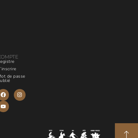
COMPTE
egistre
’inscrire
ot de passe
ublié