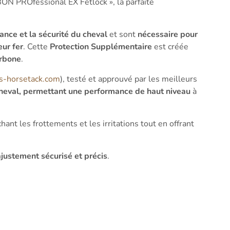
ON PROfessional EX Fetlock », la parfaite
ance et la sécurité du cheval
et sont
nécessaire pour
ur fer
. Cette
Protection Supplémentaire
est créée
arbone
.
js-horsetack.com
), testé et approuvé par les meilleurs
 cheval, permettant une performance de haut niveau
à
ant les frottements et les irritations tout en offrant
ajustement sécurisé et précis
.