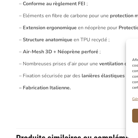
–
Conforme au règlement FEI
;
– Eléments en fibre de carbone pour une
protection 
–
Extension ergonomique
en néoprène pour
Protecti
–
Structure anatomique
en TPU recyclé ;
–
Air-Mesh 3D + Néoprène perforé
;
Afi
– Nombreuses prises d’air pour une
ventilation opti
coo
con
– Fixation sécurisée par des
lanières élastiques à d
com
con
– Fabrication Italienne.
cer
Gér