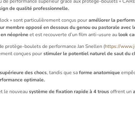
au de performance supérieur grâce aux protège-boulets « CARB
esign de qualité professionnelle.
ock » sont particulièrement conçus pour
améliorer la perform
leur membre opposé en dessous du genou ou pastorale avec le
 en néoprène
et est recouverte d’un film anti-usure au
look c
 de protège-boulets de performance Jan Snellen (
https://www.
alement conçues pour
stimuler le potentiel naturel de saut du
 supérieure des chocs
, tandis que sa
forme anatomique
empêch
erformance optimale.
t le nouveau
système de fixation rapide à 4 trous
offrent un