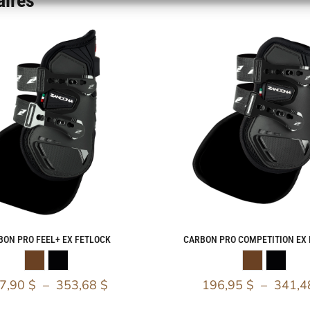
aires
BON PRO FEEL+ EX FETLOCK
CARBON PRO COMPETITION EX
7,90
$
–
353,68
$
196,95
$
–
341,