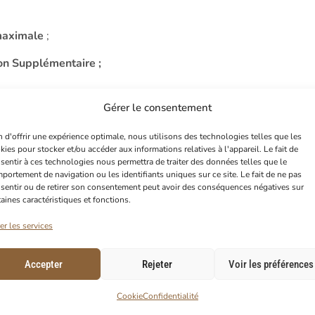
maximale
;
on Supplémentaire ;
Gérer le consentement
n d'offrir une expérience optimale, nous utilisons des technologies telles que les
male
;
kies pour stocker et/ou accéder aux informations relatives à l'appareil. Le fait de
sentir à ces technologies nous permettra de traiter des données telles que le
égagement rapide
;
portement de navigation ou les identifiants uniques sur ce site. Le fait de ne pas
sentir ou de retirer son consentement peut avoir des conséquences négatives sur
taines caractéristiques et fonctions.
er les services
Accepter
Rejeter
Voir les préférences
Cookie
Confidentialité