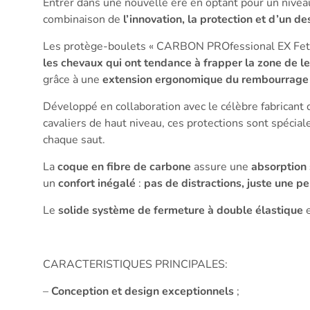
Entrer dans une nouvelle ère en optant pour un nive
combinaison de
l’innovation, la protection et d’un d
Les protège-boulets « CARBON PROfessional EX Fetl
les chevaux qui ont tendance à frapper la zone de 
grâce à une
extension ergonomique du rembourrage
Développé en collaboration avec le célèbre fabricant
cavaliers de haut niveau, ces protections sont spéci
chaque saut.
La
coque en fibre de carbone
assure une
absorption
un
confort inégalé
:
pas de distractions, juste une p
Le
solide système de fermeture à double élastique
e
CARACTERISTIQUES PRINCIPALES:
–
Conception et design exceptionnels
;