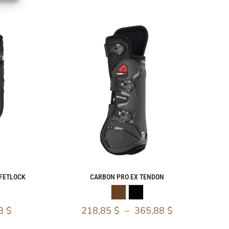
 FETLOCK
CARBON PRO EX TENDON
48
$
218,85
$
–
365,88
$