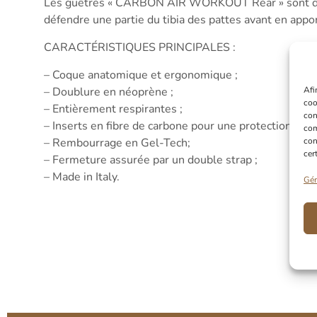
Les guêtres « CARBON AIR WORKOUT Rear » sont des gu
défendre une partie du tibia des pattes avant en appor
CARACTÉRISTIQUES PRINCIPALES :
– Coque anatomique et ergonomique ;
– Doublure en néoprène ;
Afi
coo
– Entièrement respirantes ;
con
– Inserts en fibre de carbone pour une protection sup
com
– Rembourrage en Gel-Tech;
con
cer
– Fermeture assurée par un double strap ;
– Made in Italy.
Gér