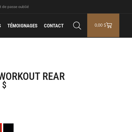
 de passe oublié
0,00
$
S
TÉMOIGNAGES
CONTACT
 WORKOUT REAR
8
$