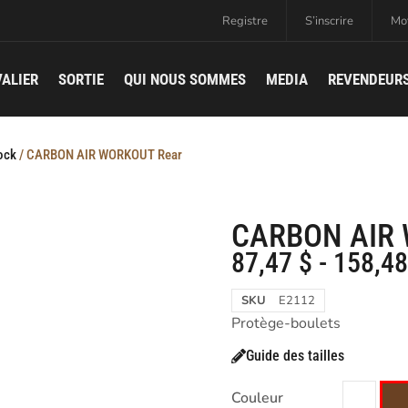
Registre
S’inscrire
Mot
ALIER
SORTIE
QUI NOUS SOMMES
MEDIA
REVENDEUR
dock
/ CARBON AIR WORKOUT Rear
CARBON AIR
87,47
$
-
158,4
SKU
E2112
Protège-boulets
Guide des tailles
Couleur