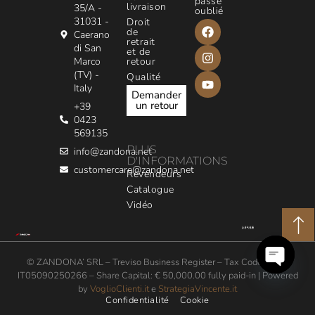
passe
livraison
35/A -
oublié
31031 -
Droit
de
Caerano
retrait
di San
et de
Marco
retour
(TV) -
Qualité
Italy
Demander
un retour
+39
0423
569135
PLUS
info@zandona.net
D'INFORMATIONS
customercare@zandona.net
Revendeurs
Catalogue
Vidéo
© ZANDONA’ SRL – Treviso Business Register – Tax Code / VAT:
IT05090250266 – Share Capital: € 50,000.00 fully paid-in | Powered
Open
by
VoglioClienti.it
e
StrategiaVincente.it
chaty
Confidentialité
Cookie