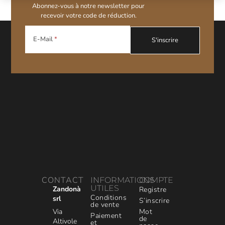
Abonnez-vous à notre newsletter pour
recevoir votre code de réduction.
E-Mail
CONTACT
INFORMATIONS
COMPTE
UTILES
Zandonà
Registre
Conditions
srl
S’inscrire
de vente
Via
Mot
Paiement
de
Altivole
et