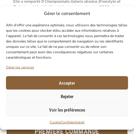
Elle a remporté 9 Championnats italiens absolus (Freestyle et
Techniques), 4 médailles de bronze européennes (2009, deux
en 2013, 2015), 1 or individuel Technique et 1 or Freestyle
Gérer le consentement
aux WEG Tryon 2018, 1 argent individuel Technique et 1 or
Freestyle aux Championnats du monde de Caen 2014. Elle a
Afin d'offrir une expérience optimale, nous utilisons des technologies telles
reçu la médaille de bronze (2009) et la médaille d’or (2014)
que les cookies pour stocker et/ou accéder aux informations relatives à
au Valore Atletico par Coni. Lors de toutes les compétitions
l'appareil. Le fait de consentir à ces technologies nous permettra de traiter
internationales 3 étoiles auxquelles elle a participé, elle est
des données telles que le comportement de navigation ou les identifiants
uniques sur ce site. Le fait de ne pas consentir ou de retirer son
toujours montée sur le podium et s’est classée 4ème en
consentement peut avoir des conséquences négatives sur certaines
Freestyle aux Jeux Paralympiques de Londres 2012.
caractéristiques et fonctions.
SARA MORGANTI
Gérer les services
NATIONALITÉ: ITALIE
Accepter
Rejeter
Voir les préférences
Cookie
Confidentialité
PROFITEZ DE -10% SUR VOTRE
PREMIÈRE COMMANDE