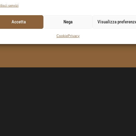
tisci servizi
 SUL
Accetta
Nega
Visualizza preferenz
Cookie
Privacy
uo codice sconto.