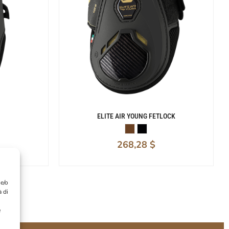
ELITE AIR YOUNG FETLOCK
268,28
$
 e/o
à di
e