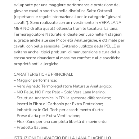
sviluppate per una maggiore performance e protezione del
giovane cavallo sportivo nella disciplina Salto Ostacoli
(rispettano le regole internazionali per le categorie “giovani
cavalli”). Sono realizzate con un rivestimento in VERA LANA
MERINO di alta qualità ottenuta tramite tosatura. La lana,
Termoregolatore Naturale, è ideale per l’uso nelle 4 stagioni
e, grazie anche alle sue Proprietà Anallergiche, è ottimale per
cavalli con pelle sensibile. Evitando l’utilizzo della PELLE si
evitano anche i tipici problemi di manutenzione e cura della
stessa senza rinunciare al massimo comfort e alle specifiche
proprietà anti-allergiche.
CARATTERISTICHE PRINCIPALI:
– Maggior performance;
– Vero Agnello Termoregolatore Naturale Anallergico;
– NO Pelle, NO Finto Pelo – Solo Vera Lana Merino;
– Struttura Anatomica in TPU a spessore differenziato;
– Inserti in Fibra di Carbonio per Extra Protezione;
– Imbottitura in Gel-Tech per assorbimento d’urto;
– Prese d’aria per Extra Ventilazione;
– Flex-Zone per una completa libertà di movimento;
– Prodotto Italiano.
ISTRUZIONI DI LAVAGGIO DELLA LANA DI AGNELLO