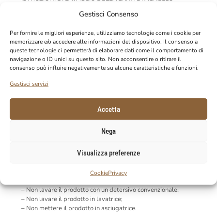
I prodotti della linea CARBON AIR SENSITIVE+ sono
Gestisci Consenso
realizzati con rivestimento in VERO AGNELLO ma SENZA
PELLE.
Per fornire le migliori esperienze, utilizziamo tecnologie come i cookie per
Questo permette quindi di evitare i tipici problemi di
memorizzare e/o accedere alle informazioni del dispositivo. Il consenso a
manutenzione e cura della pelle. Una cura regolare del
queste tecnologie ci permetterà di elaborare dati come il comportamento di
prodotto è comunque consigliata per mantenere inalterate le
navigazione o ID unici su questo sito. Non acconsentire o ritirare il
qualità, l’aspetto e le prestazioni, al fine di proteggere il
consenso può influire negativamente su alcune caratteristiche e funzioni.
vostro cavallo sempre al meglio.
Di seguito trovate i consigli di cura e manutenzione della linea
Gestisci servizi
Carbon Air Sensitive+:
– Pulire il prodotto delicatamente usando una spazzola non
Accetta
aggressiva, un panno morbido o passando con la mano una
spugna morbida;
– Lavare il prodotto a mano in acqua fredda o max 30°C;
Nega
– Utilizzare detergenti specifici per lana;
– Lasciare asciugare il prodotto in un luogo asciutto e ben
Visualizza preferenze
ventilato, preferibilmente non alla luce diretta del sole e
lontano da fonti di calore artificiali.
Cookie
Privacy
ATTENZIONE:
– Non lavare il prodotto con un detersivo convenzionale;
– Non lavare il prodotto in lavatrice;
– Non mettere il prodotto in asciugatrice.