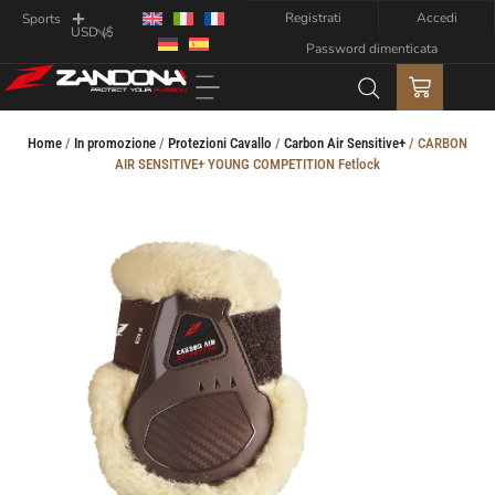
Registrati
Accedi
Sports
Password dimenticata
Home
/
In promozione
/
Protezioni Cavallo
/
Carbon Air Sensitive+
/ CARBON
AIR SENSITIVE+ YOUNG COMPETITION Fetlock